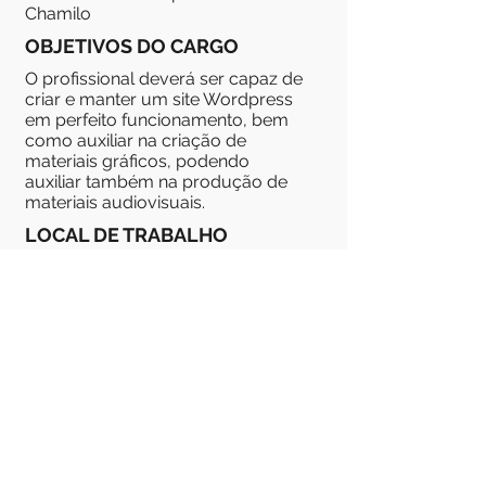
Chamilo
OBJETIVOS DO CARGO
O profissional deverá ser capaz de
criar e manter um site Wordpress
em perfeito funcionamento, bem
como auxiliar na criação de
materiais gráficos, podendo
auxiliar também na produção de
materiais audiovisuais.
LOCAL DE TRABALHO
Trabalho Presencial, na sede da
Auster em Santa Maria, RS,
localizada na UFSM
REMUNERAÇÃO
Remuneração compatível com o
mercado.
Benefícios
Vale alimentação